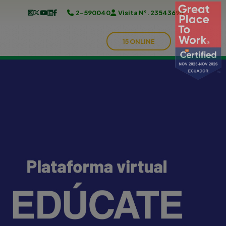
2-590040
Visita N°. 23543694
15 ONLINE