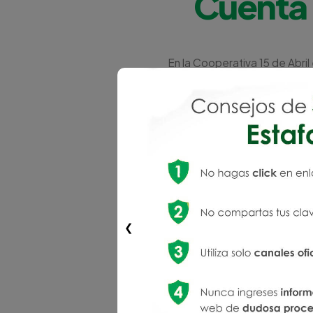
Cuenta 
En la Cooperativa 15 de Abri
tus sueños y metas, te 
Ahorro diseñada para ayudart
❮