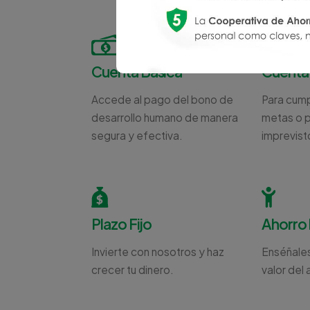
Cuenta Básica
Cuenta
Accede al pago del bono de
Para cump
desarrollo humano de manera
metas o p
segura y efectiva.
imprevist
Plazo Fijo
Ahorro 
Invierte con nosotros y haz
Enséñale
crecer tu dinero.
valor del 