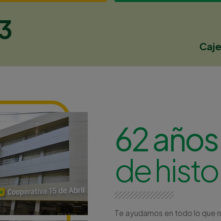
33
Caj
62 años
de histo
Te ayudamos en todo lo que nec