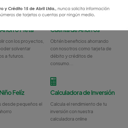
 Ahorro Meta
Cuenta de Ahorros
lir con los proyectos,
Obtén beneficios ahorrando
oder solventar
con nosotros como tarjeta de
os a futuros.
débito y créditos de
consumo...
Niño Felíz
Calculadora de Inversión
s desde pequeños el
Calcula el rendimiento de tu
ahorro
inversión con nuestra
calculadora online